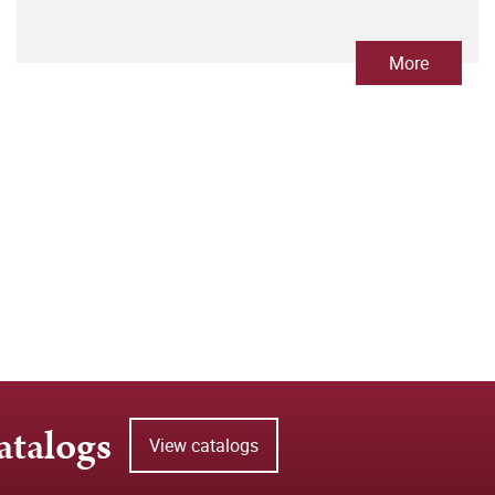
More
atalogs
View catalogs