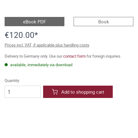
eBook PDF
Book
€120.00*
Prices incl. VAT, if applicable plus handling costs
Delivery to Germany only. Use our
contact form
for foreign inquiries.
available, immediately via download
Quantity:
Add to shopping cart