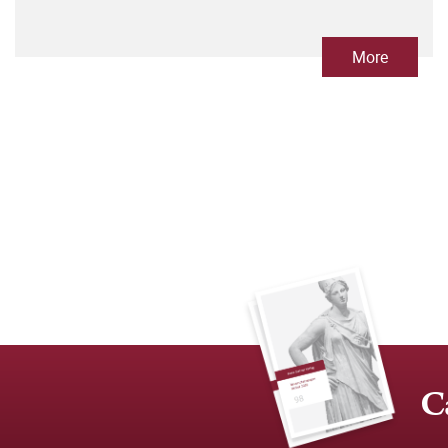
More
C