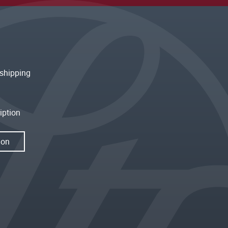
shipping
iption
ion