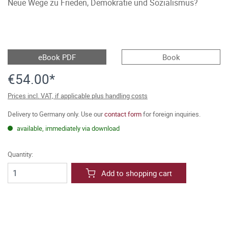
Neue Wege zu Frieden, Demokratie und Sozialismus?
eBook PDF
Book
€54.00*
Prices incl. VAT, if applicable plus handling costs
Delivery to Germany only. Use our
contact form
for foreign inquiries.
available, immediately via download
Quantity:
Add to shopping cart