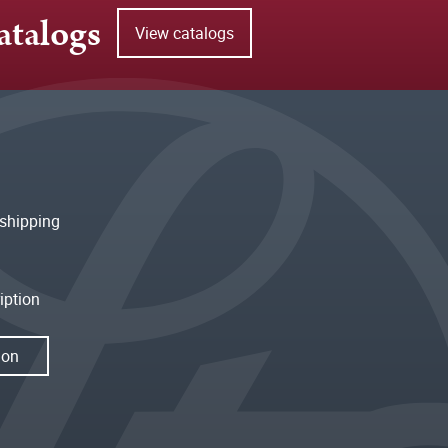
atalogs
View catalogs
shipping
iption
ion