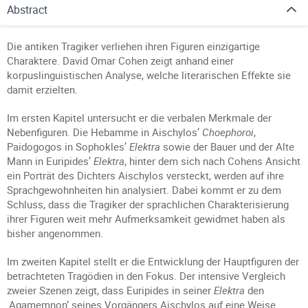
Abstract
Die antiken Tragiker verliehen ihren Figuren einzigartige
Charaktere. David Omar Cohen zeigt anhand einer
korpuslinguistischen Analyse, welche literarischen Effekte sie
damit erzielten.
Im ersten Kapitel untersucht er die verbalen Merkmale der
Nebenfiguren. Die Hebamme in Aischylos’
Choephoroi
,
Paidogogos in Sophokles’
Elektra
sowie der Bauer und der Alte
Mann in Euripides’
Elektra
, hinter dem sich nach Cohens Ansicht
ein Porträt des Dichters Aischylos versteckt, werden auf ihre
Sprachgewohnheiten hin analysiert. Dabei kommt er zu dem
Schluss, dass die Tragiker der sprachlichen Charakterisierung
ihrer Figuren weit mehr Aufmerksamkeit gewidmet haben als
bisher angenommen.
Im zweiten Kapitel stellt er die Entwicklung der Hauptfiguren der
betrachteten Tragödien in den Fokus. Der intensive Vergleich
zweier Szenen zeigt, dass Euripides in seiner
Elektra
den
‚Agamemnon‘ seines Vorgängers Aischylos auf eine Weise