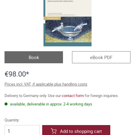
Book
eBook PDF
€98.00*
Prices incl. VAT, if applicable plus handling costs
Delivery to Germany only. Use our
contact form
for foreign inquiries.
available, deliverable in approx. 2-4 working days
Quantity:
Add to shopping cart