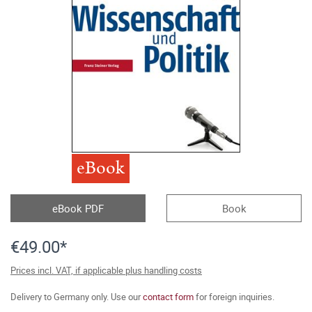
eBook
eBook PDF
Book
€49.00*
Prices incl. VAT, if applicable plus handling costs
Delivery to Germany only. Use our
contact form
for foreign inquiries.