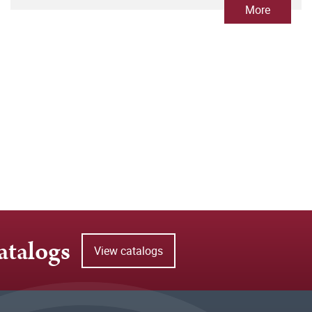
More
atalogs
View catalogs