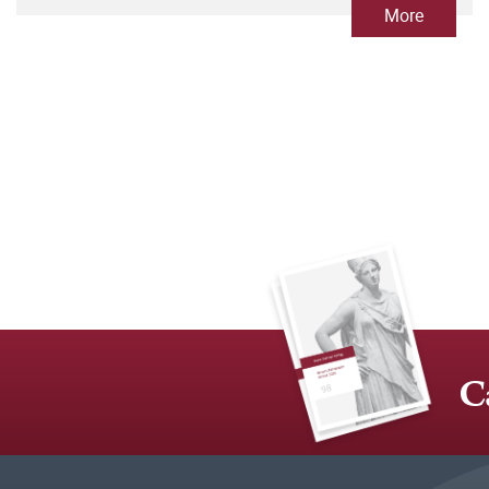
Umbrüchen
More
C