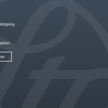
shipping
iption
ion