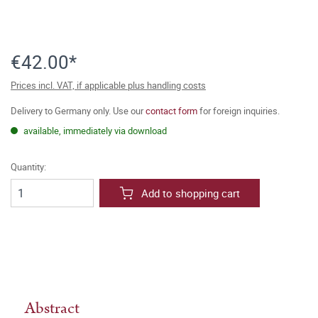
€42.00*
Prices incl. VAT, if applicable plus handling costs
Delivery to Germany only. Use our
contact form
for foreign inquiries.
available, immediately via download
Quantity:
Add to shopping cart
Abstract