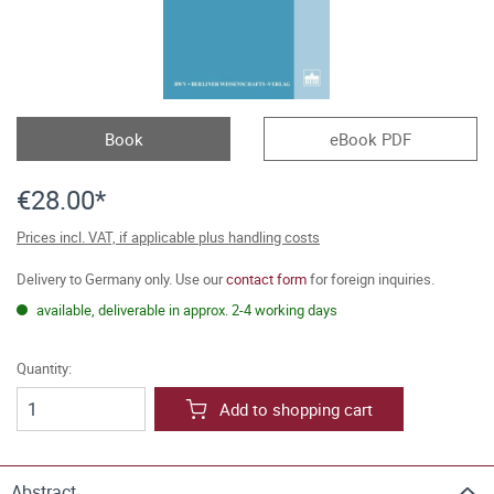
Book
eBook PDF
€28.00*
Prices incl. VAT, if applicable plus handling costs
Delivery to Germany only. Use our
contact form
for foreign inquiries.
available, deliverable in approx. 2-4 working days
Quantity:
Add to shopping cart
Abstract