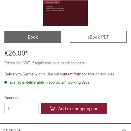
Book
eBook PDF
€26.00*
Prices incl. VAT, if applicable plus handling costs
Delivery to Germany only. Use our
contact form
for foreign inquiries.
available, deliverable in approx. 2-4 working days
Quantity:
Add to shopping cart
Abstract