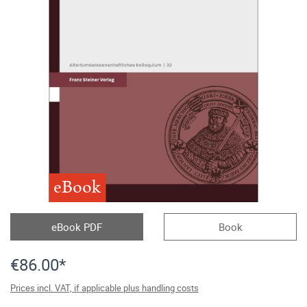
eBook
eBook PDF
Book
€86.00*
Prices incl. VAT, if applicable plus handling costs