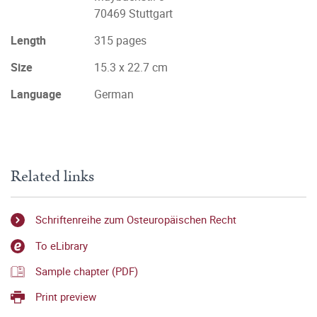
70469 Stuttgart
Length
315 pages
Size
15.3 x 22.7 cm
Language
German
Related links
Schriftenreihe zum Osteuropäischen Recht
To eLibrary
Sample chapter (PDF)
Print preview