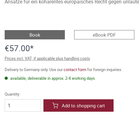
Ansätze für ein kohärentes europäisches Recht gegen unlaut
Book
eBook PDF
€57.00*
Prices incl. VAT, if applicable plus handling costs
Delivery to Germany only. Use our
contact form
for foreign inquiries.
available, deliverable in approx. 2-4 working days
Quantity:
Add to shopping cart