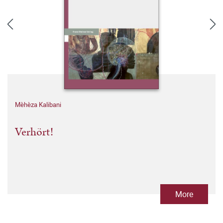
Mèhèza Kalibani
Verhört!
More