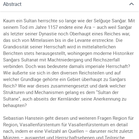
Abstract
Kaum ein Sultan herrschte so lange wie der Selǧuqe Sanǧar. Mit
seinem Tod im Jahre 1157 endete eine Ära – auch weil Sanǧar
als letzter seiner Dynastie noch Oberhaupt eines Reiches war,
das sich von Mittelasien bis in die Levante erstreckte. Die
Grandiosität seiner Herrschaft wird in mittelalterlichen
Berichten stets herausgestellt, wohingegen moderne Historiker
Sanǧars Sultanat mit Machtniedergang und Reichszerfall
verbinden. Doch was bedeutete damals imperiale Herrschaft?
Wie äußerte sie sich in den diversen Reichsteilen und auf
welcher Grundlage gehörte ein Gebiet überhaupt zu Sanǧars
Reich? Wie war dieses zusammengesetzt und dank welcher
Strukturen und Mechanismen gelang es dem "Sultan der
Sultane", auch abseits der Kernländer seine Anerkennung zu
behaupten?
Sebastian Hanstein geht diesen und weiteren Fragen Region für
Region, Vasallenfürstentum für Vasallenfürstentum en detail
nach, indem er eine Vielzahl an Quellen – darunter nicht zuletzt
Münzen – auswertet und Herrschaftsebenen und Teilreiche