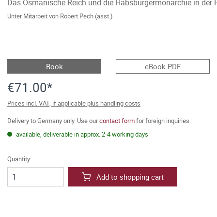
Das Osmanische Reich und die Habsburgermonarchie in der 
Unter Mitarbeit von
Robert Pech (asst.)
Book
eBook PDF
€71.00*
Prices incl. VAT, if applicable plus handling costs
Delivery to Germany only. Use our
contact form
for foreign inquiries.
available, deliverable in approx. 2-4 working days
Quantity:
Add to shopping cart