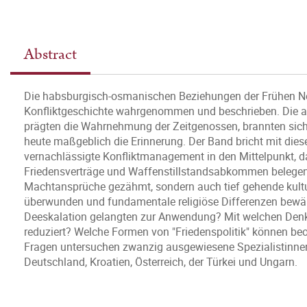
Abstract
Die habsburgisch-osmanischen Beziehungen der Frühen Neuz
Konfliktgeschichte wahrgenommen und beschrieben. Die ac
prägten die Wahrnehmung der Zeitgenossen, brannten sich 
heute maßgeblich die Erinnerung. Der Band bricht mit dies
vernachlässigte Konfliktmanagement in den Mittelpunkt, da
Friedensverträge und Waffenstillstandsabkommen belegen
Machtansprüche gezähmt, sondern auch tief gehende kultur
überwunden und fundamentale religiöse Differenzen bewäl
Deeskalation gelangten zur Anwendung? Mit welchen Denk
reduziert? Welche Formen von "Friedenspolitik" können be
Fragen untersuchen zwanzig ausgewiesene Spezialistinnen
Deutschland, Kroatien, Österreich, der Türkei und Ungarn.