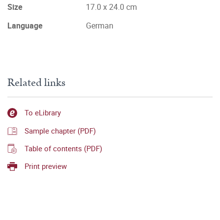
Size
17.0 x 24.0 cm
Language
German
Related links
To eLibrary
Sample chapter (PDF)
Table of contents (PDF)
Print preview