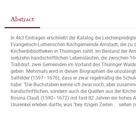
Abstract
In 463 Einträgen erschließt der Katalog die Leichenpredigte
Evangelisch-Lutherischen Kirchgemeinde Arnstadt, die zu d
Kirchenbibliotheken in Thüringen zählt. Im Bestand der Ar
siebzehn handschriftlichen Lebensläufen, die zwischen 1
Traßdorf, zwei Gemeinden im Vorland des Thüringer Waldes
geben. Mehrmals wird in diesen Biographien die unzulänglic
Salfelder (1597–1676), dass er zwar regelmäßig die Schule
habe: "Die Buchstaben kenne ich zwar noch, aber zusammen 
handschriftlichen, sondern auch die Quellen aus der Kirchen
Rosina Clauß (1590–1672) mit fast 82 Jahren ein hohes Alte
Ururenkel erleben durfte, was "bey itzigen Zeiten ... selten 