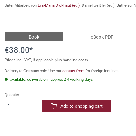
Unter Mitarbeit von
Eva-Maria Dickhaut (ed.)
,
Daniel Geißler (ed.)
,
Birthe zur 
Book
eBook PDF
€38.00*
Prices incl. VAT, if applicable plus handling costs
Delivery to Germany only. Use our
contact form
for foreign inquiries.
available, deliverable in approx. 2-4 working days
Quantity:
Add to shopping cart