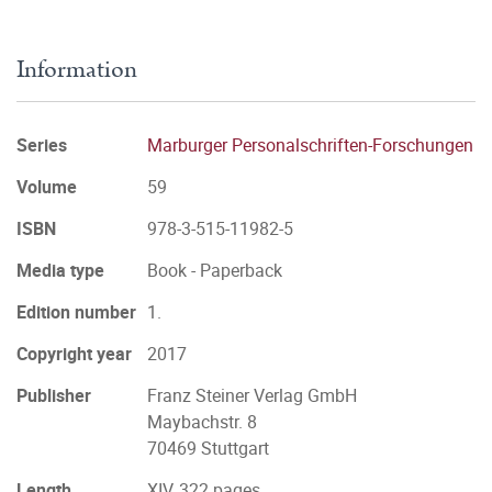
Information
Series
Marburger Personalschriften-Forschungen
Volume
59
ISBN
978-3-515-11982-5
Media type
Book - Paperback
Edition number
1.
Copyright year
2017
Publisher
Franz Steiner Verlag GmbH
Maybachstr. 8
70469 Stuttgart
Length
XIV, 322 pages