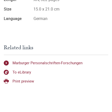
Size
15.0 x 21.0 cm
Language
German
Related links
Marburger Personalschriften-Forschungen
To eLibrary
Print preview