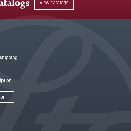
atalogs
View catalogs
shipping
iption
ion