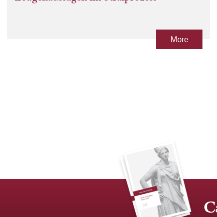
More
C