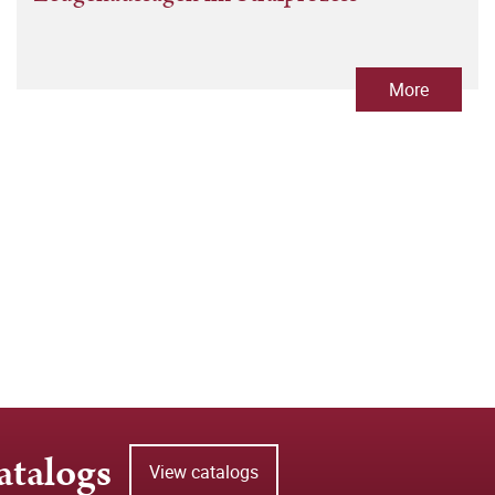
More
atalogs
View catalogs