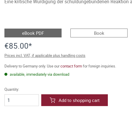
Eine kritische Würdigung der schuldungebundenen Reaktion 
eBook PDF
Book
€85.00*
Prices incl. VAT, if applicable plus handling costs
Delivery to Germany only. Use our
contact form
for foreign inquiries.
available, immediately via download
Quantity:
Add to shopping cart