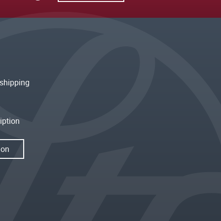
shipping
iption
ion