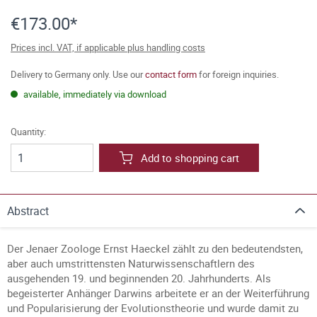
€173.00*
Prices incl. VAT, if applicable plus handling costs
Delivery to Germany only. Use our
contact form
for foreign inquiries.
available, immediately via download
Quantity:
Add to shopping cart
Abstract
Der Jenaer Zoologe Ernst Haeckel zählt zu den bedeutendsten,
aber auch umstrittensten Naturwissenschaftlern des
ausgehenden 19. und beginnenden 20. Jahrhunderts. Als
begeisterter Anhänger Darwins arbeitete er an der Weiterführung
und Popularisierung der Evolutionstheorie und wurde damit zu