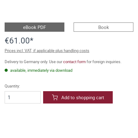
eBook PDF
Book
€61.00*
Prices incl. VAT, if applicable plus handling costs
Delivery to Germany only. Use our
contact form
for foreign inquiries.
available, immediately via download
Quantity:
Add to shopping cart