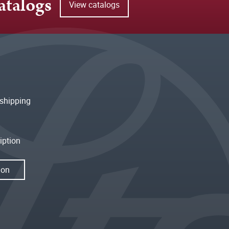
atalogs
View catalogs
shipping
iption
ion