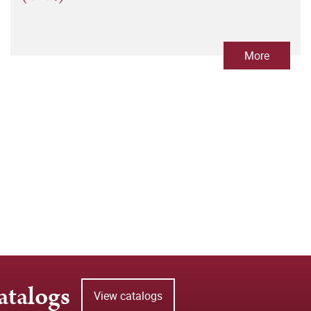
More
atalogs
View catalogs