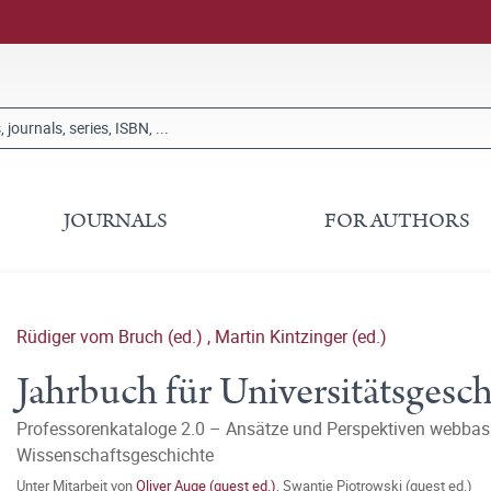
JOURNALS
FOR AUTHORS
Rüdiger vom Bruch (ed.)
,
Martin Kintzinger (ed.)
Jahrbuch für Universitätsgesc
Professorenkataloge 2.0 – Ansätze und Perspektiven webbasie
Wissenschaftsgeschichte
Unter Mitarbeit von
Oliver Auge (guest ed.)
,
Swantje Piotrowski (guest ed.)