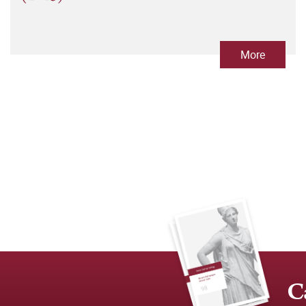
More
C