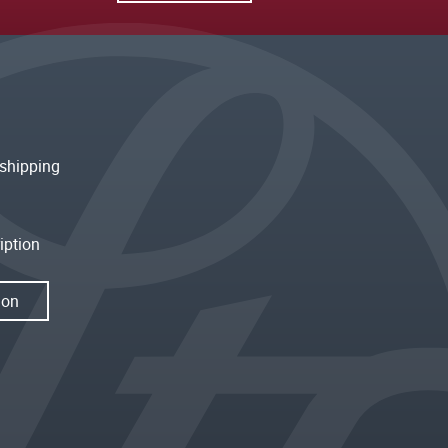
shipping
iption
ion