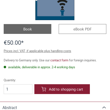
Book
eBook PDF
€50.00*
Prices incl. VAT, if applicable plus handling costs
Delivery to Germany only. Use our
contact form
for foreign inquiries.
available, deliverable in approx. 2-4 working days
Quantity:
Add to shopping cart
Abstract