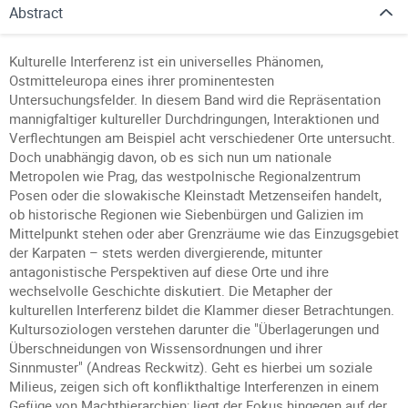
Abstract
Kulturelle Interferenz ist ein universelles Phänomen,
Ostmitteleuropa eines ihrer prominentesten
Untersuchungsfelder. In diesem Band wird die Repräsentation
mannigfaltiger kultureller Durchdringungen, Interaktionen und
Verflechtungen am Beispiel acht verschiedener Orte untersucht.
Doch unabhängig davon, ob es sich nun um nationale
Metropolen wie Prag, das westpolnische Regionalzentrum
Posen oder die slowakische Kleinstadt Metzenseifen handelt,
ob historische Regionen wie Siebenbürgen und Galizien im
Mittelpunkt stehen oder aber Grenzräume wie das Einzugsgebiet
der Karpaten – stets werden divergierende, mitunter
antagonistische Perspektiven auf diese Orte und ihre
wechselvolle Geschichte diskutiert. Die Metapher der
kulturellen Interferenz bildet die Klammer dieser Betrachtungen.
Kultursoziologen verstehen darunter die "Überlagerungen und
Überschneidungen von Wissensordnungen und ihrer
Sinnmuster" (Andreas Reckwitz). Geht es hierbei um soziale
Milieus, zeigen sich oft konflikthaltige Interferenzen in einem
Gefüge von Machthierarchien; liegt der Fokus hingegen auf der