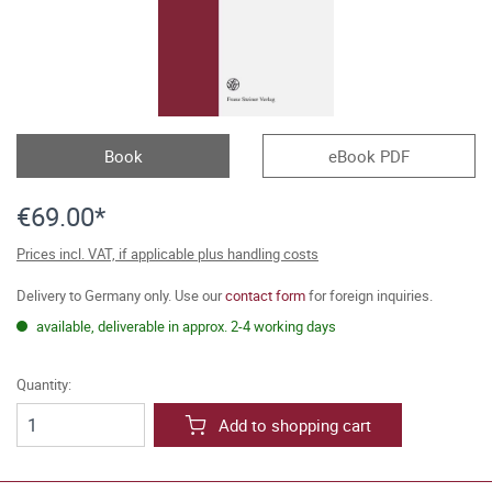
Book
eBook PDF
€69.00*
Prices incl. VAT, if applicable plus handling costs
Delivery to Germany only. Use our
contact form
for foreign inquiries.
available, deliverable in approx. 2-4 working days
Quantity:
Add to shopping cart