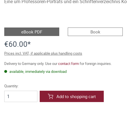
Eine um Professoren-Porträts und ein Schriftenverzeichnis Ko
eBook PDF
Book
€60.00*
Prices incl. VAT, if applicable plus handling costs
Delivery to Germany only. Use our
contact form
for foreign inquiries.
available, immediately via download
Quantity:
Add to shopping cart