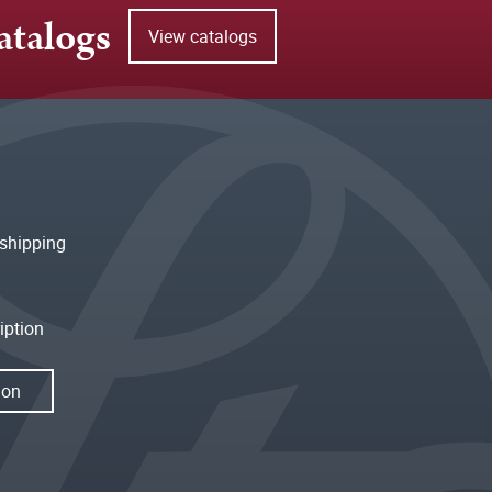
atalogs
View catalogs
shipping
iption
ion