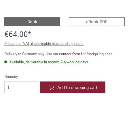
Book
eBook PDF
€64.00*
Prices incl. VAT, if applicable plus handling costs
Delivery to Germany only. Use our
contact form
for foreign inquiries.
available, deliverable in approx. 2-4 working days
Quantity:
Add to shopping cart