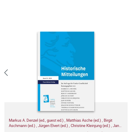
Markus A. Denzel (ed., guest ed.)
,
Matthias Asche (ed.)
,
Birgit
Aschmann (ed.)
,
Jürgen Elvert (ed.)
,
Christine Kleinjung (ed.)
,
Jan
Kusber (ed.)
,
Sönke Neitzel (ed.)
,
Joachim Scholtyseck (ed.)
,