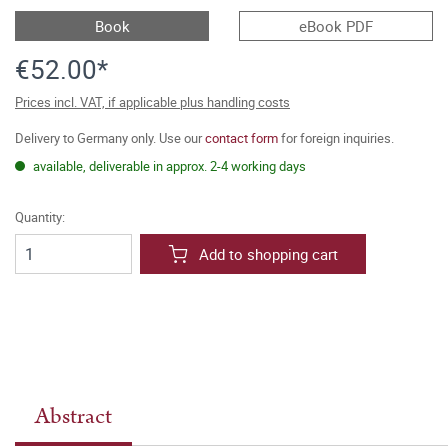
Book
eBook PDF
€52.00*
Prices incl. VAT, if applicable plus handling costs
Delivery to Germany only. Use our
contact form
for foreign inquiries.
available, deliverable in approx. 2-4 working days
Quantity:
Add to shopping cart
Abstract