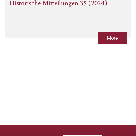
Historische Mitteilungen 35 (2024)
Thomas Stamm-Kuhlmann (ed.)
,
Matthias Stickler (ed.)
More