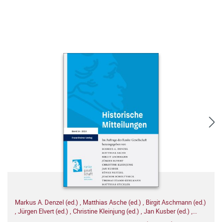
Markus A. Denzel (ed.)
,
Matthias Asche (ed.)
,
Birgit Aschmann (ed.)
,
Jürgen Elvert (ed.)
,
Christine Kleinjung (ed.)
,
Jan Kusber (ed.)
,
Sönke Neitzel (ed.)
,
Joachim Scholtyseck (ed.)
,
Thomas Stamm-