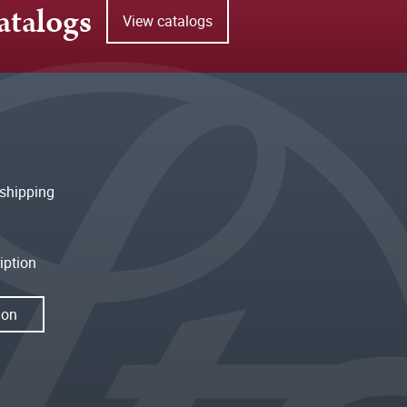
atalogs
View catalogs
shipping
iption
ion