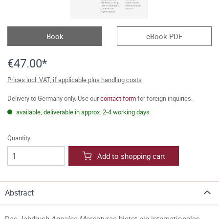
Book
eBook PDF
€47.00*
Prices incl. VAT, if applicable plus handling costs
Delivery to Germany only. Use our
contact form
for foreign inquiries.
available, deliverable in approx. 2-4 working days
Quantity:
Add to shopping cart
Abstract
Das Jahrbuch
Annales Mercaturae
bietet ein internationales