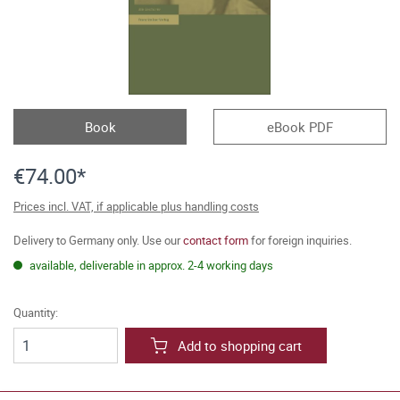
Book
eBook PDF
€74.00*
Prices incl. VAT, if applicable plus handling costs
Delivery to Germany only. Use our
contact form
for foreign inquiries.
available, deliverable in approx. 2-4 working days
Quantity:
Add to shopping cart