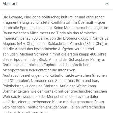
Abstract
Die Levante, eine Zone politischer, kultureller und ethnischer
Fragmentierung, schuf stets Konﬂiktstoff im Übermaß – quer
durch alle Epochen, bis heute. Keine Macht herrschte länger im
Raum zwischen Mittelmeer und Tigris als das römische
Imperium: genau 700 Jahre, von der Eroberung durch Pompeius
Magnus (64 v. Chr.) bis zur Schlacht am Yarmuk (636 n. Chr.), in
der die Araber das byzantinische Aufgebot vernichtend
schlugen. Michael Sommer nimmt die ersten knapp 400 Jahre
dieser Epoche in den Blick. Anhand der Schauplätze Palmyra,
Osrhoene, des mittleren Euphrat und des nördlichen
Mesopotamien beleuchtet er die intensiven
Austauschbeziehungen und Kulturkontakte zwischen Griechen
und "Orientalen", Nomaden und Sesshaften, Rom und Iran,
Polytheisten, Juden und Christen. Auf diese Weise kann
Sommer zeigen, wie der Kontakt mit der griechisch-römischen
Welt das Bewusstsein der Menschen in der Levante dafür
schärfte, einer gemeinsamen Kultur mit den gesamten Raum
verbindenden Traditionen anzugehören – allen Unterschieden
und aller Vielfalt zum Trotz.