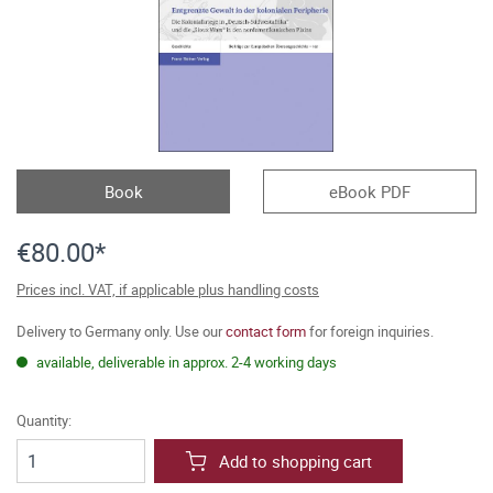
Book
eBook PDF
€80.00*
Prices incl. VAT, if applicable plus handling costs
Delivery to Germany only. Use our
contact form
for foreign inquiries.
available, deliverable in approx. 2-4 working days
Quantity:
Add to shopping cart