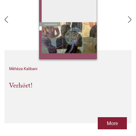
Mèhèza Kalibani
Verhört!
More