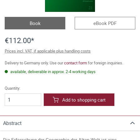
Book
eBook PDF
€112.00*
Prices incl. VAT, if applicable plus handling costs
Delivery to Germany only. Use our
contact form
for foreign inquiries.
available, deliverable in approx. 2-4 working days
Quantity:
Add to shopping cart
Abstract
Die Erforschung der Geographie der Alten Welt ist eine