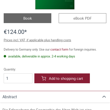
Book
eBook PDF
€124.00*
Prices incl. VAT, if applicable plus handling costs
Delivery to Germany only. Use our
contact form
for foreign inquiries.
available, deliverable in approx. 2-4 working days
Quantity:
Add to shopping cart
Abstract
Die Erforschung der Geographie der Alten Welt ist eine