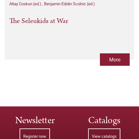
Altay Coskun (ed.)
,
Benjamin Edidin Scolnic (ed.)
The Seleukids at War
More
Newsletter
Catalogs
Register now
View catalogs