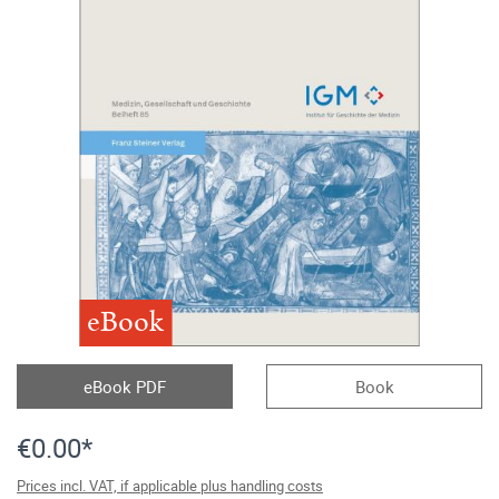
eBook
eBook PDF
Book
€0.00*
Prices incl. VAT, if applicable plus handling costs