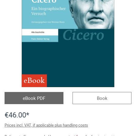
eBook
eBook PDF
Book
€46.00*
Prices incl. VAT, if applicable plus handling costs