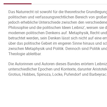
Das Naturrecht ist sowohl für die theoretische Grundlegun
politischen und verfassungsrechtlichen Bereich von große
jedoch erhebliche Unterschiede zwischen den verschiedene
Philosophie und die politischen Ideen Leibniz', weisen si
modernen politischen Denkens auf. Metaphysik, Recht und P
betrachtet werden, sein Denken lässt sich nicht auf eine e
über das politische Gebiet im engeren Sinne hinaus und sch
zwischen Metaphysik und Politik. Dennoch sind Politik un
Theologie ableitbar.
Die Autorinnen und Autoren dieses Bandes erörtern Leib
unterschiedlicher Epochen und Kontexte, darunter Aristote
Grotius, Hobbes, Spinoza, Locke, Pufendorf und Barbeyrac