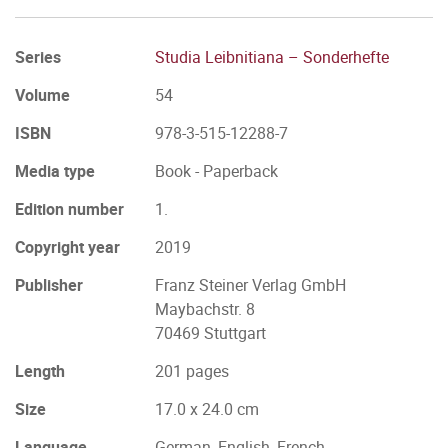
Series
Studia Leibnitiana – Sonderhefte
Volume
54
ISBN
978-3-515-12288-7
Media type
Book - Paperback
Edition number
1.
Copyright year
2019
Publisher
Franz Steiner Verlag GmbH
Maybachstr. 8
70469 Stuttgart
Length
201 pages
Size
17.0 x 24.0 cm
Language
German, English, French