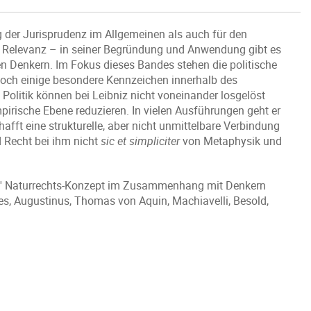
g der Jurisprudenz im Allgemeinen als auch für den
r Relevanz – in seiner Begründung und Anwendung gibt es
n Denkern. Im Fokus dieses Bandes stehen die politische
e doch einige besondere Kennzeichen innerhalb des
olitik können bei Leibniz nicht voneinander losgelöst
mpirische Ebene reduzieren. In vielen Ausführungen geht er
afft eine strukturelle, aber nicht unmittelbare Verbindung
d Recht bei ihm nicht
sic et simpliciter
von Metaphysik und
niz' Naturrechts-Konzept im Zusammenhang mit Denkern
les, Augustinus, Thomas von Aquin, Machiavelli, Besold,
.