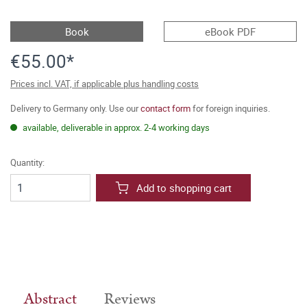
Book
eBook PDF
€55.00*
Prices incl. VAT, if applicable plus handling costs
Delivery to Germany only. Use our
contact form
for foreign inquiries.
available, deliverable in approx. 2-4 working days
Quantity:
Add to shopping cart
Abstract
Reviews