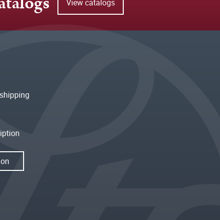
atalogs
View catalogs
shipping
iption
ion