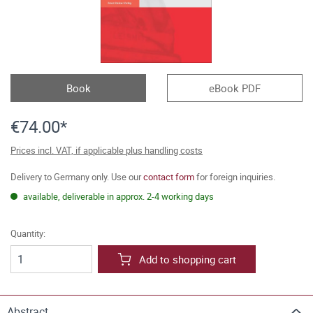
Book
eBook PDF
€74.00*
Prices incl. VAT, if applicable plus handling costs
Delivery to Germany only. Use our
contact form
for foreign inquiries.
available, deliverable in approx. 2-4 working days
Quantity:
Add to shopping cart
Abstract