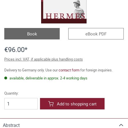
Book
eBook PDF
€96.00*
Prices incl. VAT, if applicable plus handling costs
Delivery to Germany only. Use our
contact form
for foreign inquiries.
available, deliverable in approx. 2-4 working days
Quantity:
Add to shopping cart
Abstract