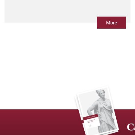
More
C