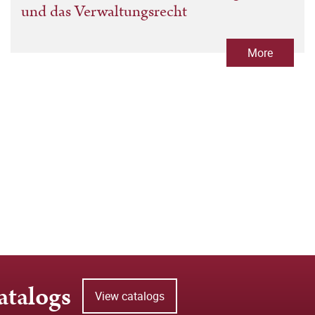
und das Verwaltungsrecht
More
atalogs
View catalogs