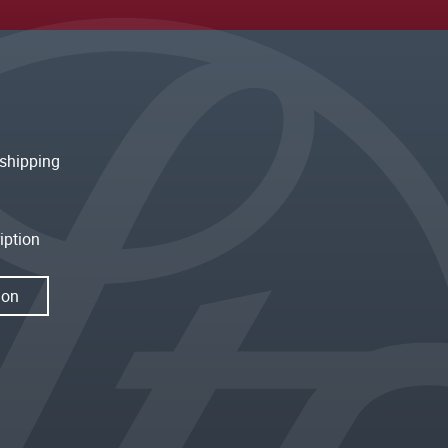
shipping
iption
ion