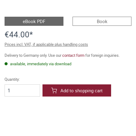
eBook PDF
Book
€44.00*
Prices incl. VAT, if applicable plus handling costs
Delivery to Germany only. Use our
contact form
for foreign inquiries.
available, immediately via download
Quantity:
Add to shopping cart