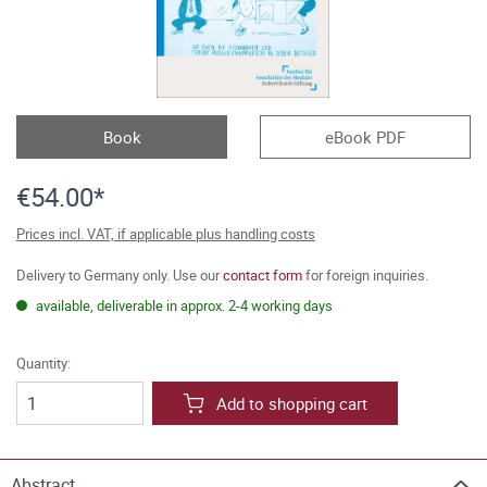
Book
eBook PDF
€54.00*
Prices incl. VAT, if applicable plus handling costs
Delivery to Germany only. Use our
contact form
for foreign inquiries.
available, deliverable in approx. 2-4 working days
Quantity:
Add to shopping cart
Abstract