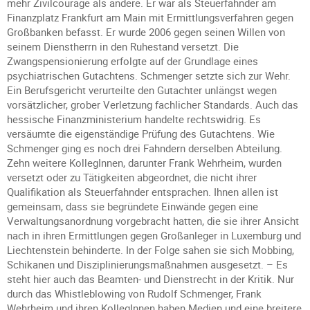
mehr Zivilcourage als andere. Er war als Steuerfahnder am
Finanzplatz Frankfurt am Main mit Ermittlungsverfahren gegen
Großbanken befasst. Er wurde 2006 gegen seinen Willen von
seinem Dienstherrn in den Ruhestand versetzt. Die
Zwangspensionierung erfolgte auf der Grundlage eines
psychiatrischen Gutachtens. Schmenger setzte sich zur Wehr.
Ein Berufsgericht verurteilte den Gutachter unlängst wegen
vorsätzlicher, grober Verletzung fachlicher Standards. Auch das
hessische Finanzministerium handelte rechtswidrig. Es
versäumte die eigenständige Prüfung des Gutachtens. Wie
Schmenger ging es noch drei Fahndern derselben Abteilung.
Zehn weitere KollegInnen, darunter Frank Wehrheim, wurden
versetzt oder zu Tätigkeiten abgeordnet, die nicht ihrer
Qualifikation als Steuerfahnder entsprachen. Ihnen allen ist
gemeinsam, dass sie begründete Einwände gegen eine
Verwaltungsanordnung vorgebracht hatten, die sie ihrer Ansicht
nach in ihren Ermittlungen gegen Großanleger in Luxemburg und
Liechtenstein behinderte. In der Folge sahen sie sich Mobbing,
Schikanen und Disziplinierungsmaßnahmen ausgesetzt. – Es
steht hier auch das Beamten- und Dienstrecht in der Kritik. Nur
durch das Whistleblowing von Rudolf Schmenger, Frank
Wehrheim und ihren KollegInnen haben Medien und eine breitere