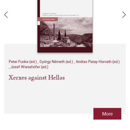
Peter Funke (ed.)
,
György Németh (ed.)
,
Andras Patay-Horvath (ed.)
,
Josef Wiesehöfer (ed.)
Xerxes against Hellas
More