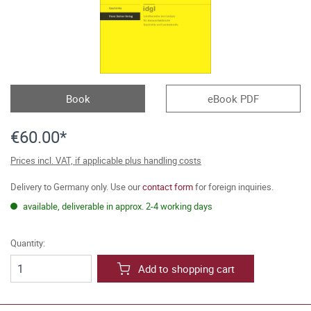
Book
eBook PDF
€60.00*
Prices incl. VAT, if applicable plus handling costs
Delivery to Germany only. Use our
contact form
for foreign inquiries.
available, deliverable in approx. 2-4 working days
Quantity:
Add to shopping cart