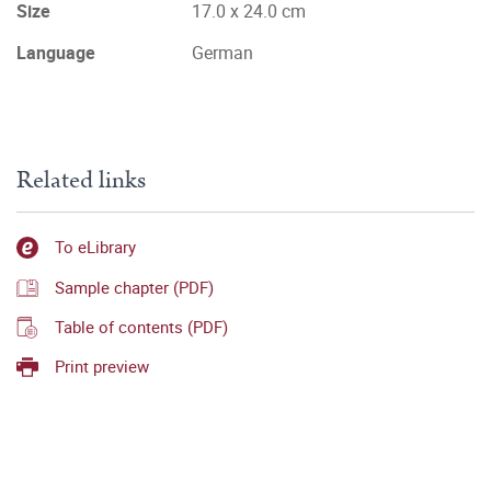
Size
17.0 x 24.0 cm
Language
German
Related links
To eLibrary
Sample chapter (PDF)
Table of contents (PDF)
Print preview