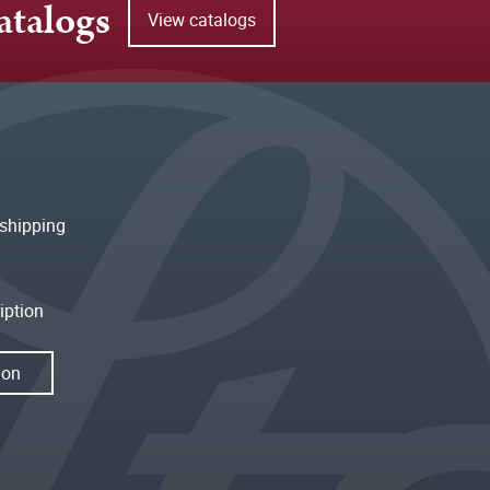
atalogs
View catalogs
shipping
iption
ion