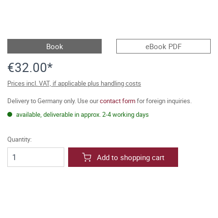
Book
eBook PDF
€32.00*
Prices incl. VAT, if applicable plus handling costs
Delivery to Germany only. Use our
contact form
for foreign inquiries.
available, deliverable in approx. 2-4 working days
Quantity:
Add to shopping cart