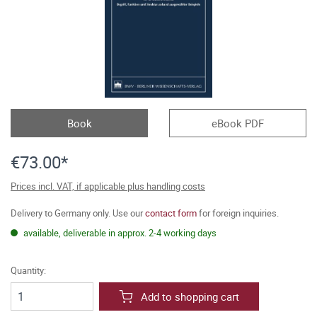
Book
eBook PDF
€73.00*
Prices incl. VAT, if applicable plus handling costs
Delivery to Germany only. Use our
contact form
for foreign inquiries.
available, deliverable in approx. 2-4 working days
Quantity:
Add to shopping cart