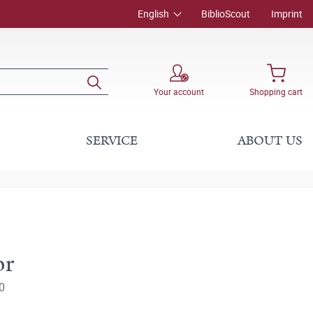
English
BiblioScout
Imprint
Your account
Shopping cart
SERVICE
ABOUT US
or
0