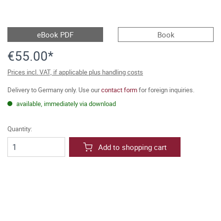
eBook PDF
Book
€55.00*
Prices incl. VAT, if applicable plus handling costs
Delivery to Germany only. Use our
contact form
for foreign inquiries.
available, immediately via download
Quantity:
Add to shopping cart