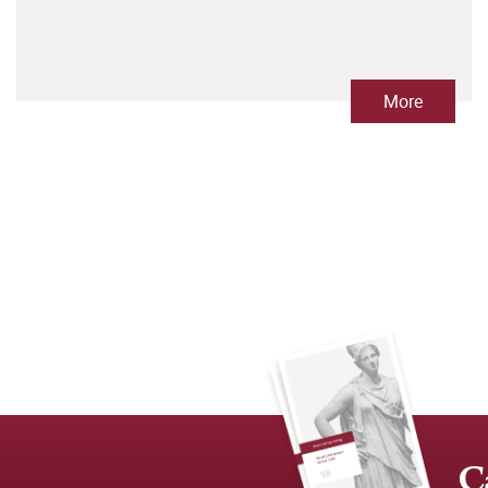
More
C