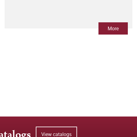
More
atalogs
View catalogs