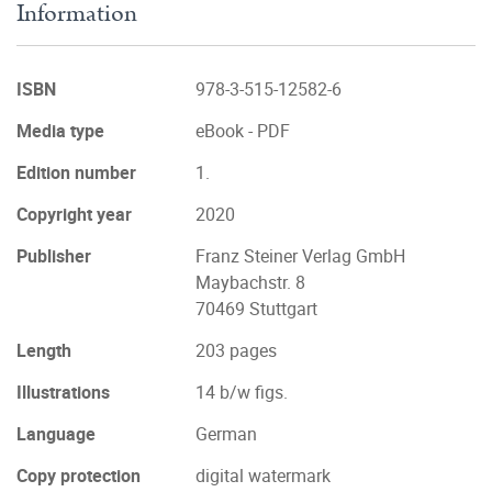
Information
ISBN
978-3-515-12582-6
Media type
eBook - PDF
Edition number
1.
Copyright year
2020
Publisher
Franz Steiner Verlag GmbH
Maybachstr. 8
70469 Stuttgart
Length
203 pages
Illustrations
14 b/w figs.
Language
German
Copy protection
digital watermark