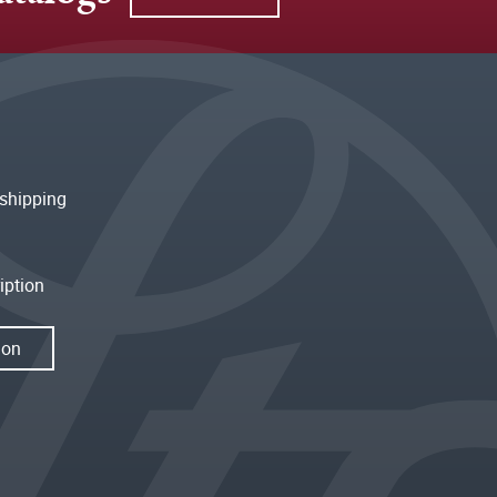
shipping
iption
ion