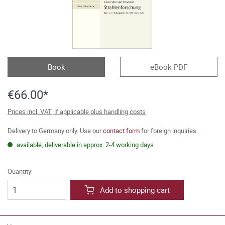
Book
eBook PDF
€66.00*
Prices incl. VAT, if applicable plus handling costs
Delivery to Germany only. Use our
contact form
for foreign inquiries.
available, deliverable in approx. 2-4 working days
Quantity:
Add to shopping cart