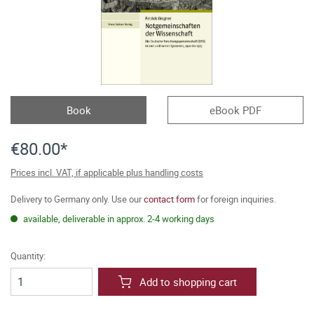
Book
eBook PDF
€80.00*
Prices incl. VAT, if applicable plus handling costs
Delivery to Germany only. Use our
contact form
for foreign inquiries.
available, deliverable in approx. 2-4 working days
Quantity:
Add to shopping cart