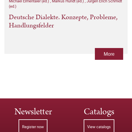
Michael Elmentaler (ed.)
,
Markus Hundt (ed.)
,
Jürgen Erich Schmidt
(ed.)
Deutsche Dialekte. Konzepte, Probleme,
Handlungsfelder
More
Newsletter
Catalogs
Register now
View catalogs