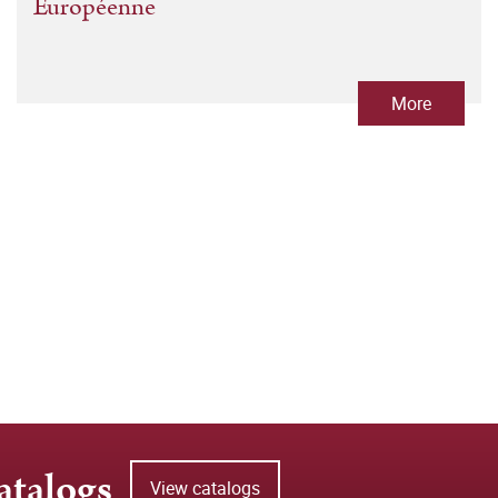
Européenne
More
atalogs
View catalogs