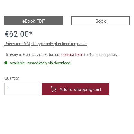
eBook PDF
Book
€62.00*
Prices incl. VAT, if applicable plus handling costs
Delivery to Germany only. Use our
contact form
for foreign inquiries.
available, immediately via download
Quantity:
Add to shopping cart