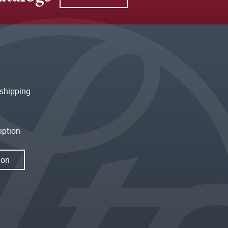
shipping
iption
ion