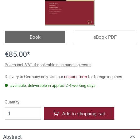
Book
eBook PDF
€85.00*
Prices incl. VAT, if applicable plus handling costs
Delivery to Germany only. Use our
contact form
for foreign inquiries.
available, deliverable in approx. 2-4 working days
Quantity:
Add to shopping cart
Abstract