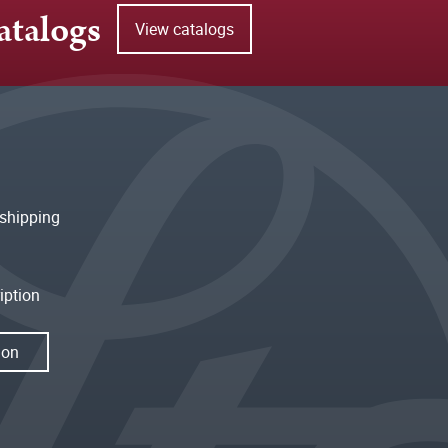
atalogs
View catalogs
shipping
iption
ion