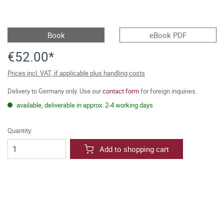
Book
eBook PDF
€52.00*
Prices incl. VAT, if applicable plus handling costs
Delivery to Germany only. Use our
contact form
for foreign inquiries.
available, deliverable in approx. 2-4 working days
Quantity:
Add to shopping cart