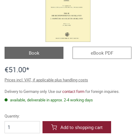
Book
eBook PDF
€51.00*
Prices incl. VAT, if applicable plus handling costs
Delivery to Germany only. Use our
contact form
for foreign inquiries.
available, deliverable in approx. 2-4 working days
Quantity:
Add to shopping cart