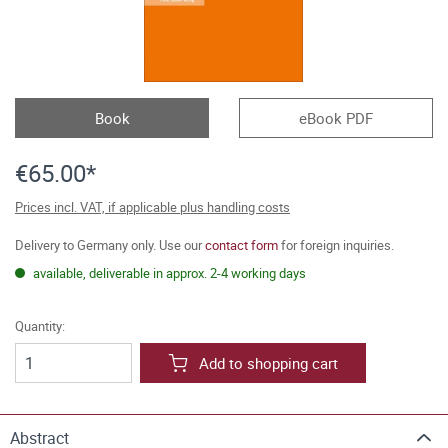
Book
eBook PDF
€65.00*
Prices incl. VAT, if applicable plus handling costs
Delivery to Germany only. Use our
contact form
for foreign inquiries.
available, deliverable in approx. 2-4 working days
Quantity:
Add to shopping cart
Abstract