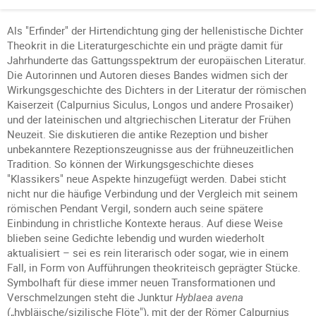
Als "Erfinder" der Hirtendichtung ging der hellenistische Dichter
Theokrit in die Literaturgeschichte ein und prägte damit für
Jahrhunderte das Gattungsspektrum der europäischen Literatur.
Die Autorinnen und Autoren dieses Bandes widmen sich der
Wirkungsgeschichte des Dichters in der Literatur der römischen
Kaiserzeit (Calpurnius Siculus, Longos und andere Prosaiker)
und der lateinischen und altgriechischen Literatur der Frühen
Neuzeit. Sie diskutieren die antike Rezeption und bisher
unbekanntere Rezeptionszeugnisse aus der frühneuzeitlichen
Tradition. So können der Wirkungsgeschichte dieses
"Klassikers" neue Aspekte hinzugefügt werden. Dabei sticht
nicht nur die häufige Verbindung und der Vergleich mit seinem
römischen Pendant Vergil, sondern auch seine spätere
Einbindung in christliche Kontexte heraus. Auf diese Weise
blieben seine Gedichte lebendig und wurden wiederholt
aktualisiert – sei es rein literarisch oder sogar, wie in einem
Fall, in Form von Aufführungen theokriteisch geprägter Stücke.
Symbolhaft für diese immer neuen Transformationen und
Verschmelzungen steht die Junktur
Hyblaea avena
(„hybläische/sizilische Flöte"), mit der der Römer Calpurnius